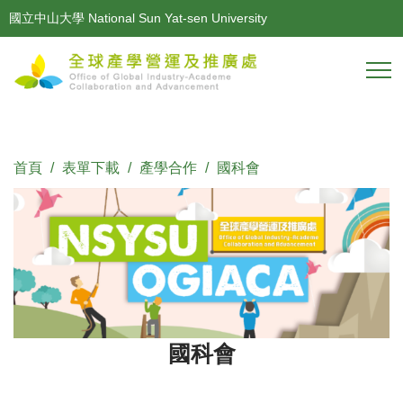
跳
國立中山大學 National Sun Yat-sen University
到
主
要
內
容
區
首頁
表單下載
產學合作
國科會
國科會