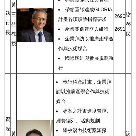
黃
帶領團隊達成GLORIA
執
三
謝
2690
計畫各項績效指標要求
行
益
啓
產業關係建立與維護
2691
長
教
民
企業拜訪以推廣產學合
授
作與技術媒合
國際鏈結與參展規劃執
行
執行科產計畫，企業拜
訪以推廣產學合作與技術
媒合
專案之計畫進度管控、
資
經費編列、活動規劃
深
學校潛力技術案源探
黃
謝