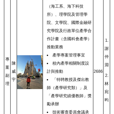
（海工系、海下科技
所）、理學院及管理學
院、文學院、國際金融研
究學院及行政單位產學合
作計畫（含國科會產學）
1.
推動業務
謝
產學專案管理事宜
仲
專
陳
校內產學相關制度設
淵
案
威
計與推動
2686
副
2.
宇
「特聘教授及傑出教
理
林
師（產學研究類）」及
宛
「產學研究績優教師」獎
昀
勵承辦
技術審查委員會議承