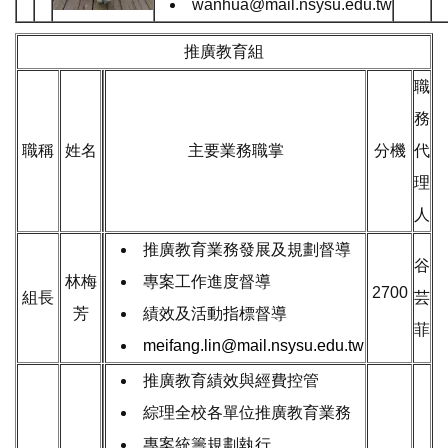
wanhua
@mail.nsysu.edu.tw
推廣教育組
職
務
職稱
姓名
主要業務職掌
分機
代
理
人
推廣教育業務發展及規劃督導
谷
林梅
專案工作進度督導
2700
組長
芸
芳
績效及活動指標督導
菲
meifang.lin@mail.nsysu.edu.tw
推廣教育績效與經費控管
綜理全校各單位推廣教育業務
專案統籌規劃執行