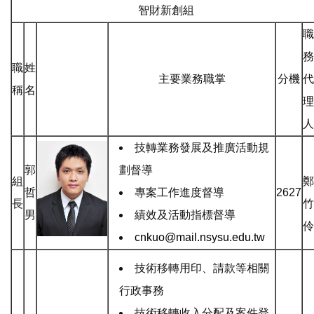
智財新創組
職
務
職
姓
主要業務職掌
分機
代
稱
名
理
人
技轉業務發展及推廣活動規
郭
劃督導
組
鄭
哲
專案工作進度督導
2627
長
竹
男
績效及活動指標督導
伶
cnkuo@mail.nsysu.edu.tw
技術移轉用印、請款等相關
行政事務
技術移轉收入分配及案件登