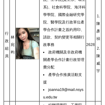
系)
、
社會科學院、海洋科
學學院、國際金融研究學
1.
院、醫學院及行政單位產
陳
學合作計畫之簽約用印、
彥
行
林
請款、契約變更等相關行
禎
政
宛
政事務
2628
組
2.
昀
政府機關及非政府機
員
陳
關產學合作計畫行政管理
威
費分配
宇
產學合作推廣活動支
援
joanna19@mail.nsys
u.edu.tw