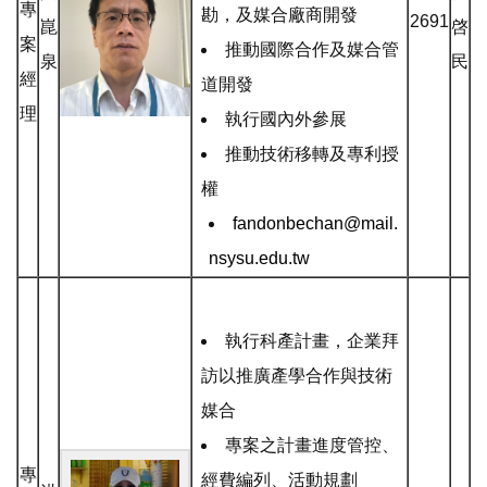
專
勘，及媒合廠商開發
2691
崑
啓
案
推動國際合作及媒合管
泉
民
經
道開發
理
執行國內外參展
推動技術移轉及專利授
權
fandonbechan@mail.
nsysu.edu.tw
執行科產計畫，企業拜
訪以推廣產學合作與技術
媒合
專案之計畫進度管控、
專
經費編列、活動規劃