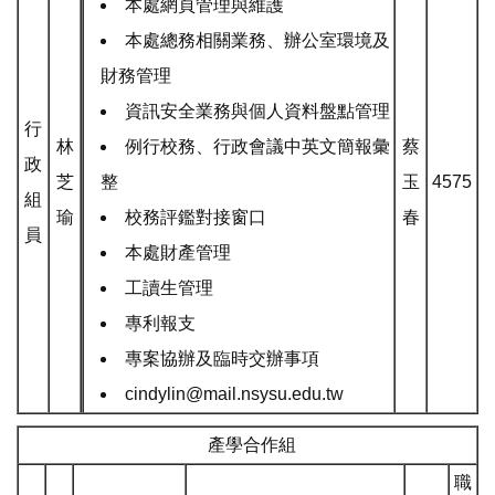
本處網頁管理與維護
本處總務相關業務、辦公室環境及
財務管理
資訊安全業務與個人資料盤點管理
行
林
例行校務、行政會議中英文簡報彙
蔡
政
芝
整
玉
4575
組
瑜
校務評鑑對接窗口
春
員
本處財產管理
工讀生管理
專利報支
專案協辦及臨時交辦事項
cindylin@mail.nsysu.edu.tw
產學合作組
職