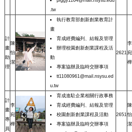
piggy1164@mail.nsysu.edu
.tw
執行教育部創新創業教育計
畫
計
育成經費編列、結報及管理
陳
李
畫
辦理校園創新創業課程及活
怡
2621
宛
助
動
潔
樺
理
專案協辦及臨時交辦事項
tt11080961@mail.nsysu.ed
u.tw
育成進駐企業相關行政事務
計
李
育成經費編列、結報及管理
陳
畫
宛
校園創新創業課程及活動
2651
怡
專
樺
專案協辦及臨時交辦事項
潔
員