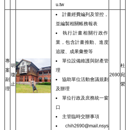
u.tw
計畫經費編列及管控，
並編製相關帳務報表
執行計畫相關行政作
業，包含計畫推動、進度
追蹤、成果彙整等
專
單位設備維護與財產管
胡
杜
案
理
瓊
2690
宛
副
協助單位活動會議規劃
止
縈
理
及辦理
單位行政及庶務統一窗
口
主管臨時交辦事項
chih2690
@mail.nsys