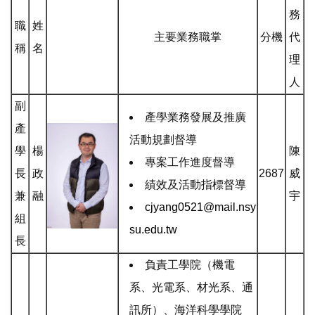
務
職
姓
主要業務職掌
分機
代
稱
名
理
人
副
產學業務發展及推廣
產
活動規劃督導
學
楊
陳
專案工作進度督導
長
政
2687
威
績效及活動指標督導
兼
融
宇
cjyang0521@mail.nsy
組
su.edu.tw
長
負責工學院（機電
系、光電系、材光系、通
訊所）、海洋科學學院