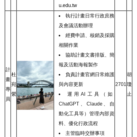
u.edu.tw
執行計畫日常行政庶務
及會議活動辦理
經費申請、核銷及採購
相關作業
協助計畫文書排版、簡
報及活動海報製作
計
杜
負責計畫官網日常維護
胡
畫
宛
與內容更新
2701
瓊
專
縈
運用AI工具（如
止
員
ChatGPT、Claude、自
動化工具等）管理內部資
料、優化行政流程
主管臨時交辦事項