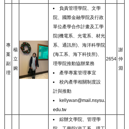
負責管理學院
、文學
院
、國際金融學院及行政
單位產學合作計畫及
工學
院(機電系
、光電系
、材光
專
系
、通訊所)
、海洋科學院
楊
謝
案
(海工系
、海下科技所)
、
立
2654
仲
副
理學院
推動
協辦
業務
婉
淵
理
產學專案管理事宜
校內產學相關制度設
計與推動
kellywan
@mail.nsysu.
edu.tw
綜辦文學院、管理學
院
、
工學院(
資工系
、環工