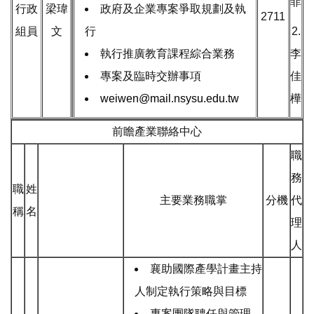
菲
行政
梁瑋
政府及企業專案爭取規劃及執
2711
組員
文
行
2.
執行推廣教育課程綜合業務
李
專案及臨時交辦事項
佳
weiwen@mail.nsysu.edu.tw
樺
前瞻產業聯絡中心
職
務
職
姓
主要業務職掌
分機
代
稱
名
理
人
襄助國際產學計畫主持
人制定執行策略與目標
專案團隊聘任與管理