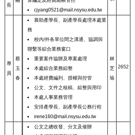
融
算編定及經費總帳管控
長
cjyang0521@mail.nsysu.edu.tw
襄助產學長、副產學長處理本處業
務
校內/外各單位間之溝通、協調與
聯繫等綜合業務窗口
蔡
重要案件協辦及專案處理
林
專
2652
玉
本處綜合業務綜整
芝
員
春
本處經費編列、授權與控管
瑜
公文、文件之核稿、綜整與用印
本處人事業務管理
安排產學長、副產學長公務行程
irene160@mail.nsysu.edu.tw
公文之總收發、分文及催辦