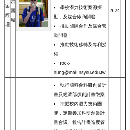
洪
案
學校潛力技術案源探
國
2624
經
勘，及媒合廠商開發
城
理
推動國際合作及媒合管
道開發
推動技術移轉及專利授
權
rock-
hung@mail.nsysu.edu.tw
執行國科會科研創業計
畫及經濟部價創計畫徵案
挖掘校內潛力技術團
隊，定期參加科研創業計
畫會議、報告計畫進度管