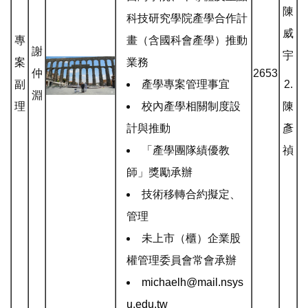
陳
科技研究學院產學合作計
威
專
畫（含國科會產學）推動
謝
宇
案
業務
仲
2653
副
產學專案管理事宜
2.
淵
理
校內產學相關制度設
陳
計與推動
彥
「產學團隊績優教
禎
師」獎勵承辦
技術移轉合約擬定、
管理
未上市（櫃）企業股
權管理委員會常會承辦
michaelh@mail.nsys
u.edu.tw