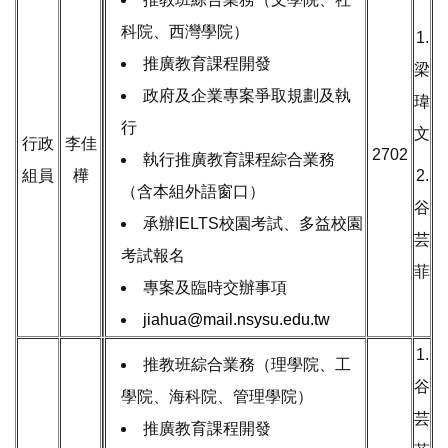
科院、西灣學院）
1.
推廣教育課程開發
梁
政府及企業專案爭取規劃及執
瑋
行
文
行政
李佳
2702
執行推廣教育課程綜合業務
組員
樺
2.
（含本組外語窗口）
谷
承辦IELTS校園考試、多益校園
芸
考試報名
菲
專案及臨時交辦事項
jiahua@mail.nsysu.edu.tw
1.
推教班綜合業務（理學院、工
谷
學院、海科院、管理學院）
芸
推廣教育課程開發