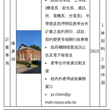
綜辦理學院、
工學院
(
機電系、材光系、通訊
所
、電機系
、光電系
)
、
半
導體
及西灣學院產學合作
1.
計畫之簽約用印、請款、
林
計
契約變更等相關行政事務
宛
陳
畫
政府機關標案資訊公
昀
彥
2622
專
告及電子報發送
禎
2.
員
產學合作推廣活動支
謝
援
仲
校內外產學績效彙辦
淵
窗口
yz.chen@g-
mail.nsysu.edu.tw