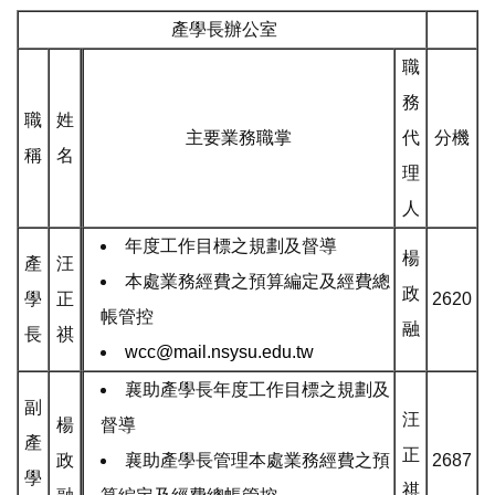
產學長辦公室
職
務
職
姓
主要業務職掌
代
分機
稱
名
理
人
年度工作目標之規劃及督導
楊
產
汪
本處業務經費之預算編定及經費總
政
學
正
2620
帳管控
融
長
祺
wcc@mail.nsysu.edu.tw
襄助產學長年度工作目標之規劃及
副
汪
楊
督導
產
正
政
襄助產學長管理本處業務經費之預
2687
學
祺