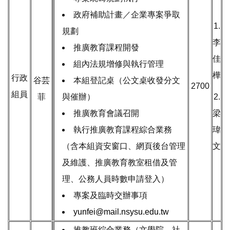
政府補助計畫／企業專案爭取
1.
規劃
李
推廣教育課程開發
佳
組內法規增修與執行管理
樺
行政
谷芸
本組登記桌（公文桌收發分文
2700
組員
菲
與催辦）
2.
推廣教育會議召開
梁
執行推廣教育課程綜合業務
瑋
（含本組資安窗口、網頁後台管理
文
及維護、推廣教育教室租借及管
理、公務人員時數申請登入）
專案及臨時交辦事項
yunfei@mail.nsysu.edu.tw
推教班綜合業務（文學院、社