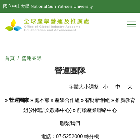
跳
國立中山大學 National Sun Yat-sen University
到
主
要
內
容
區
首頁
營運團隊
營運團隊
字體大小調整
小
中
大
»
營運團隊
»
處本部
»
產學合作組
»
智財新創組
»
推廣教
育
組(外國語文教學中心)
»
前瞻產業聯絡中心
聯繫我們
電話：07-5252000 轉分機