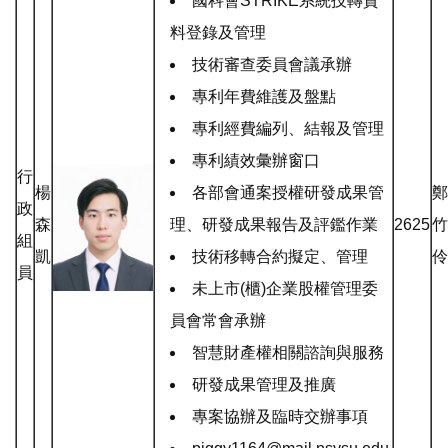
國科會STRIKE系統技轉資
料登錄及管理
技術審查委員會議承辦
專利年費維護及盤點
專利經費編列、結報及管理
專利績效彙辦窗口
行
楊
各部會通案授權研發成果管
鄭
政
森
理、研發成果報告及評鑑作業
2625
竹
組
凱
技術移轉合約擬定、管理
伶
員
未上市(櫃)企業股權管理委
員會常會承辦
智慧財產權相關諮詢與服務
研發成果管理及推廣
專案協辦及臨時交辦事項