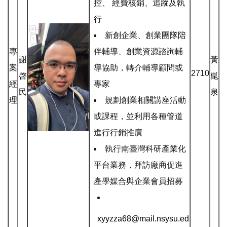
控、 經費核銷、追蹤及執
行
新創企業、創業團隊陪
專
伴輔導、創業資源諮詢輔
謝
黃
案
導協助，轉介輔導顧問或
2710
啓
崑
經
專家
民
泉
理
規劃創業相關講座活動
或課程，並利用各種管道
進行行銷推廣
執行南臺灣科研產業化
平台業務，拜訪廠商促進
產學媒合與企業會員招募
xyyzza68@mail.nsysu.ed