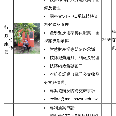
錄及管理
國科會STRIKE系統技轉資
料登錄及管理
行
鄭
楊
產學暨技術移轉貢獻獎、產
政
竹
2655
森
學類獎勵承辦
組
伶
凱
智慧財產權專題講座承辦
員
技轉經費編列、結報及管理
技轉績效彙辦窗口
本組登記桌（電子公文收發
分文與催辦）
專案協辦及臨時交辦事項
ccling@mail.nsysu.edu.tw
專利新案申請