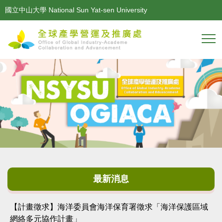
跳
國立中山大學 National Sun Yat-sen University
到
主
要
內
容
區
最新消息
【計畫徵求】海洋委員會海洋保育署徵求「海洋保護區域
網絡多元協作計畫」