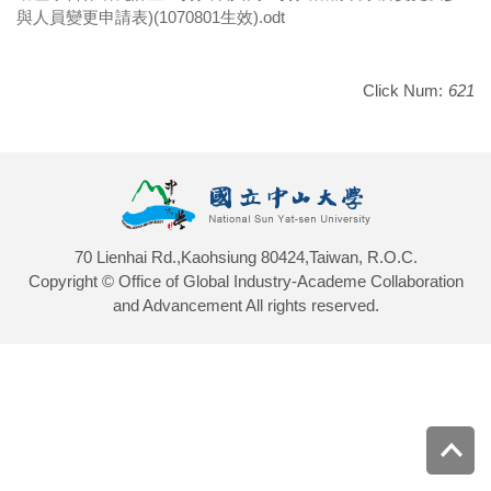
與人員變更申請表)(1070801生效).odt
Click Num:
621
70 Lienhai Rd.,Kaohsiung 80424,Taiwan, R.O.C.
Copyright © Office of Global Industry-Academe Collaboration
and Advancement All rights reserved.