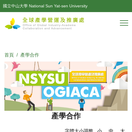
跳
國立中山大學 National Sun Yat-sen University
到
主
要
內
容
區
首頁
產學合作
產學合作
字體大小調整
小
中
大