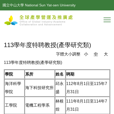
跳
國立中山大學 National Sun Yat-sen University
到
主
要
內
容
區
113學年度特聘教授(產學研究類)
字體大小調整
小
中
大
113學年度特聘教授(產學研究類)
學院
系所
姓名
聘期
海洋科學
邱永
112年8月1日至115年7
海下科技研究所
學院
盛
月31日
林根
111年8月1日至114年7
工學院
電機工程學系
煌
月31日