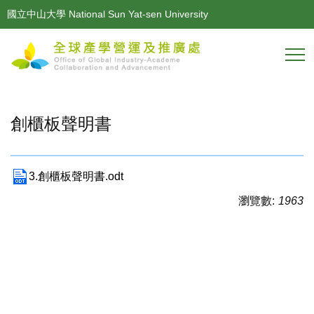
跳
國立中山大學 National Sun Yat-sen University
到
主
要
內
容
區
創櫃板聲明書
3.創櫃板聲明書.odt
瀏覽數:
1963