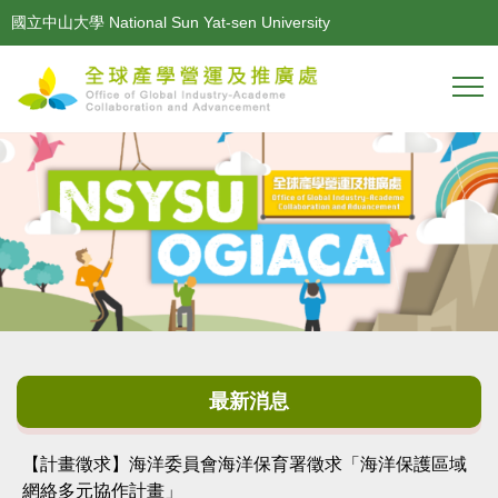
跳
國立中山大學 National Sun Yat-sen University
到
主
要
內
容
區
最新消息
【計畫徵求】海洋委員會海洋保育署徵求「海洋保護區域
網絡多元協作計畫」